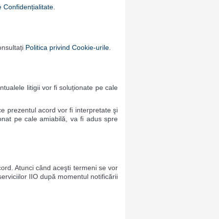
e Confidențialitate
.
onsultați
Politica privind Cookie-urile
.
lele litigii vor fi soluționate pe cale
e prezentul acord vor fi interpretate şi
onat pe cale amiabilă, va fi adus spre
acord. Atunci când aceşti termeni se vor
serviciilor IIO după momentul notificării