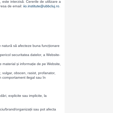
este interzisă. Cererile de utilizare a
dresa de email:
iio.institute@ubbcluj.ro
.
, de natură să afecteze buna funcționare
ericol securitatea datelor, a Website-
l de material și informație de pe Website,
, vulgar, obscen, rasist, profanator,
un comportament ilegal sau în
ri, explicite sau implicite, la
ciu/brand/organizații sau pot afecta