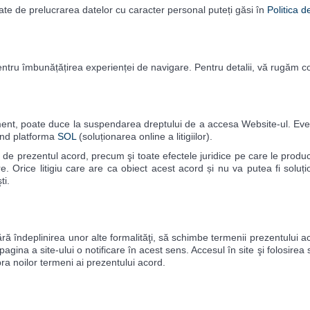
ate de prelucrarea datelor cu caracter personal puteți găsi în
Politica d
ntru îmbunățățirea experienței de navigare. Pentru detalii, vă rugăm c
nt, poate duce la suspendarea dreptului de a accesa Website-ul. Eventua
osind platforma
SOL
(soluționarea online a litigiilor).
use de prezentul acord, precum şi toate efectele juridice pe care le produc
 Orice litigiu care are ca obiect acest acord și nu va putea fi soluți
ti.
i fără îndeplinirea unor alte formalităţi, să schimbe termenii prezentului 
agina a site-ului o notificare în acest sens. Accesul în site şi folosirea 
pra noilor termeni ai prezentului acord.