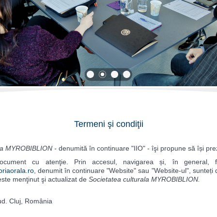
1
2
3
4
Termeni şi condiţii
rala MYROBIBLION -
denumită în continuare "IIO" - îşi propune să își prezi
ument cu atenţie. Prin accesul, navigarea și, în general, folo
toriaorala.ro
, denumit în continuare "Website" sau "Website-ul", sunteți d
este menţinut şi actualizat de
Societatea culturala MYROBIBLION.
Jud. Cluj, România