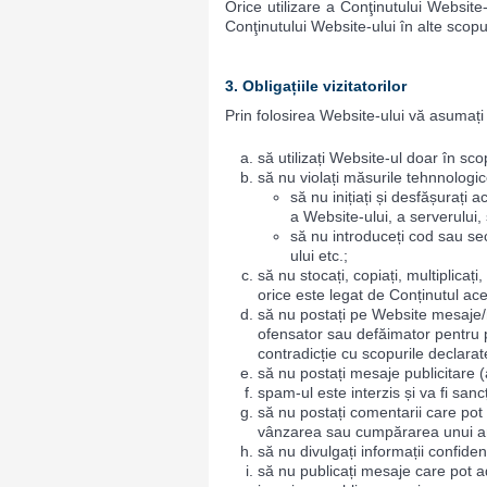
Orice utilizare a Conţinutului Website
Conţinutului Website-ului în alte scop
3. Obligațiile vizitatorilor
Prin folosirea Website-ului vă asumați 
să utilizați Website-ul doar în sco
să nu violați măsurile tehnnologic
să nu inițiați și desfășurați 
a Website-ului, a serverului, 
să nu introduceți cod sau se
ului etc.;
să nu stocați, copiați, multiplicați
orice este legat de Conținutul ace
să nu postați pe Website mesaje/ma
ofensator sau defăimator pentru p
contradicție cu scopurile declarat
să nu postați mesaje publicitare 
spam-ul este interzis și va fi sanc
să nu postați comentarii care pot 
vânzarea sau cumpărarea unui an
să nu divulgați informații confiden
să nu publicați mesaje care pot ad