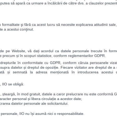
ar putea să apară ca urmare a încălcării de către dvs. a clauzelor prezent
au formalitate şi fără ca acest lucru să necesite explicarea atitudinii s
te a acestui conţinut.
de pe Website, vă dați acordul ca datele personale trecute în formu
e precum și în scopuri statistice, conform reglementarilor GDPR.
te drepturile în conformitate cu GDPR, conform căruia persoanele viza
asupra datelor și dreptul de opoziție. Fiecare vizitator are dreptul de a
atată și semnată la adresa menționată în introducerea acestu
 IIO se obligă:
ze, șteargă, în mod gratuit, datele a caror prelucrare nu este conformă
aracter personal și libera circulație a acestor date;
crarea datelor personale ale solicitantului.
 personale, IIO nu își asumă nici o responsabilitate.