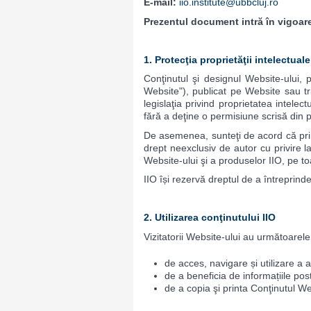
E-mail:
iio.institute@ubbcluj.ro
Prezentul document intră în vigoare
1. Protecţia proprietăţii intelectuale
Conţinutul şi designul Website-ului,
Website"), publicat pe Website sau tri
legislaţia privind proprietatea intele
fără a deţine o permisiune scrisă din p
De asemenea, sunteţi de acord că prin 
drept neexclusiv de autor cu privire l
Website-ului şi a produselor IIO, pe t
IIO își rezervă dreptul de a întreprind
2. Utilizarea conţinutului IIO
Vizitatorii Website-ului au următoarele
de acces, navigare și utilizare a 
de a beneficia de informațiile po
de a copia şi printa Conţinutul We