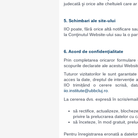
judecată şi orice alte cheltuieli care 
5. Schimbari ale site-ului
IIO poate, fără orice altă notificare s
la Conţinutul Website-ului sau la o par
6. Acord de confidenţialitate
Prin completarea oricaror formulare 
scopurile declarate ale acestui Websit
Tuturor vizitatorilor le sunt garanta
acces la date, dreptul de intervenție 
IIO trimițând o cerere scrisă, d
iio.institute@ubbcluj.ro
.
La cererea dvs. expresă în scris/email,
să rectifice, actualizeze, bloche
privire la prelucrarea datelor cu c
să înceteze, în mod gratuit, prelu
Pentru înregistrarea eronată a datelor