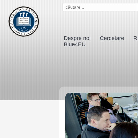
S
e
a
r
Despre noi
Cercetare
R
c
Blue4EU
h
f
o
r
m