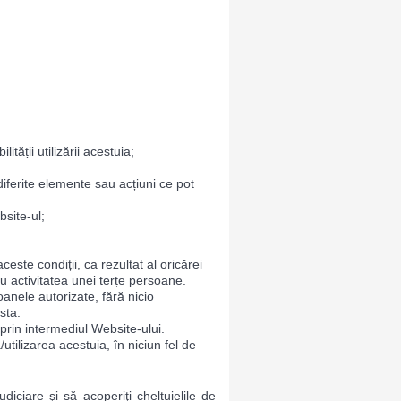
tății utilizării acestuia;
 diferite elemente sau acțiuni ce pot
bsite-ul;
este condiții, ca rezultat al oricărei
u activitatea unei terțe persoane.
oanele autorizate, fără nicio
sta.
prin intermediul Website-ului.
tilizarea acestuia, în niciun fel de
iciare şi să acoperiţi cheltuielile de