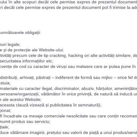
-ului în alte scopuri decât cele permise expres de prezentul document, 
uri decât cele permise expres de prezentul document pot fi trimise la a
următoarele obligații:
puri legale;
e și de protecție ale Website-ului;
activități precum cele de tip cracking, hacking ori alte activități similare
securitatea informațiilor etc;
cvențe de cod cu caracter de viruși sau malware care ar putea pune în p
, distribuiți, arhivați, păstrați – indiferent de formă sau mijloc – orice fe
stuia;
teriale cu caracter ilegal, discriminator, abuziv, hărțuitor, amenințător
ersoane/organizații, vătămător în orice privință, de natură să inducă 
e ale acestui Website;
(aceasta clauză vizează și publicitatea în semnatură);
ționat;
fi încadrate ca mesaje comerciale nesolicitate sau care conțin recomandă
umit produs sau serviciu;
țiale;
uce vătămare imaginii, prețului sau valorii de piață a unui produs/servi