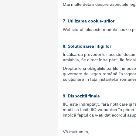
Mai multe detalii despre aspectele leg
7. Utilizarea cookie-urilor
Website-ul folosește module cookie pe
8. Soluționarea litigiilor
Încălcarea prevederilor acestui docume
amiabila, fie direct între părți, fie fol
Drepturile şi obligaţiile părţilor, imp
guvernate de legea română în vigoare.
soluţionare în faţa instanţelor româneş
9. Dispoziții finale
IIO este îndreptăţit, fără notificare ş
modifica însă, IIO va publica în prima p
implică faptul că v-aţi dat acordul asu
Vă mulţumim,