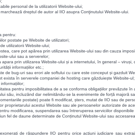
e;
cabile personal de la utilizatorii Website-ului;
 marchează dreptul de autor al IIO asupra Conţinutului Website-ului.
a pentru:
ilor postate pe Website de utilizatori;
de utilizatorii Website-ului;
estea, care pot apărea prin utilizarea Website-ului sau din cauza imposibili
site-ului sau a serverelor;
a apara prin utilizarea Website-ului și a internetului, în general – viruși,
tății informațiilor etc.;
ate de bug-uri sau erori ale softului cu care este conceput și gazduit We
ot exista în serverele companiei de hosting care găzduiește Website-ul;
informațiilor;
tatea pentru imposibilitatea de a se conforma obligațiilor prevăzute în ac
lului său, incluzând dar nelimitându-se la evenimente de forță majoră sa
comentariile postate) poate fi modificat, șters, mutat de IIO sau de pers
lor proprietarului acestui Website sau ale persoanelor autorizate de ace
entru modificarea, suspendarea sau întreruperea serviciilor disponibile 
ciun fel de daune determinate de Conținutul Website-ului sau accesarea/u
xoneraţi de răspundere IIO pentru orice acţiuni judiciare sau extrajud