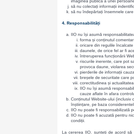
imaginea publica a unei persoan
să nu colectați informații indentifi
să nu îndepărtați însemnele care
4. Responsabilități
IIO nu își asumă responsabilitate
forma și conținutul comentari
oricare din regulile încalcate 
daunele, de orice fel ar fi ac
întreruperea funcționării Web
riscurile inerente, care pot s
provoca daune, violarea securi
pierderile de informații cauz
breșele de securitate care p
corectitudinea și actualitatea 
IIO nu își asumă responsabili
cauze aflate în afara contro
Conținutul Website-ului (inclusiv 
înștiințare, pe baza considerente
IIO nu poate fi responsabilizată p
IIO nu poate fi acuzată pentru ni
condiții.
La cererea IIO, sunteţi de acord să e