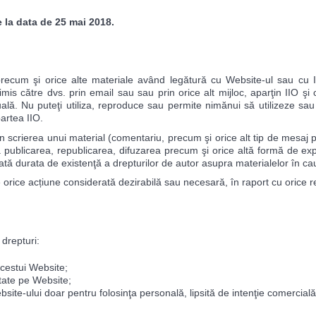
 la data de 25 mai 2018.
 precum şi orice alte materiale având legătură cu Website-ul sau cu 
mis către dvs. prin email sau sau prin orice alt mijloc, aparţin IIO şi c
ctuală. Nu puteţi utiliza, reproduce sau permite nimănui să utilizeze s
artea IIO.
scrierea unui material (comentariu, precum şi orice alt tip de mesaj p
a publicarea, republicarea, difuzarea precum şi orice altă formă de ex
oată durata de existenţă a drepturilor de autor asupra materialelor în ca
e orice acțiune considerată dezirabilă sau necesară, în raport cu orice r
 drepturi:
acestui Website;
state pe Website;
bsite-ului doar pentru folosinţa personală, lipsită de intenţie comercială