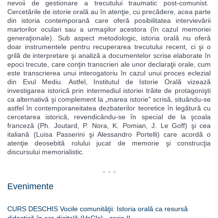
nevoii de gestionare a trecutului traumatic post-comunist.
Cercetările de istorie orală au în atenţie, cu precădere, acea parte
din istoria contemporană care oferă posibilitatea intervievării
martorilor oculari sau a urmaşilor acestora (în cazul memoriei
generaţionale). Sub aspect metodologic, istoria orală nu oferă
doar instrumentele pentru recuperarea trecutului recent, ci şi o
grilă de interpretare şi analiză a documentelor scrise elaborate în
epoci trecute, care conţin transcrieri ale unor declaraţii orale, cum
este transcrierea unui interogatoriu în cazul unui proces eclezial
din Evul Mediu. Astfel, Institutul de Istorie Orală vizează
investigarea istorică prin intermediul istoriei trăite de protagonişti
ca alternativă şi complement la „marea istorie" scrisă, situându-se
astfel în contemporaneitatea dezbaterilor teoretice în legătură cu
cercetarea istorică, revendicându-se în special de la şcoala
franceză (Ph. Joutard, P. Nora, K. Pomian, J. Le Goff) şi cea
italiană (Luisa Passerini şi Alessandro Portelli) care acordă o
atenţie deosebită rolului jucat de memorie şi construcţia
discursului memorialistic.
Evenimente
CURS DESCHIS Vocile comunităţii: Istoria orală ca resursă