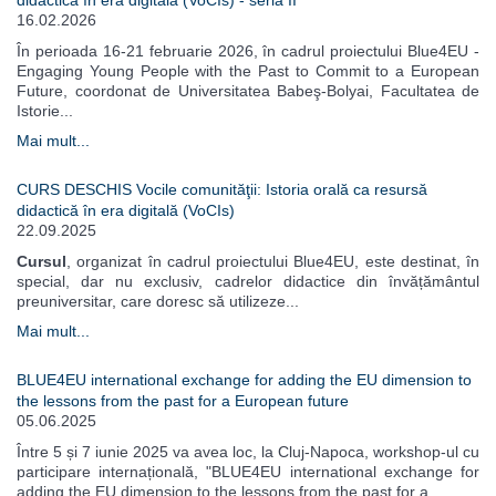
didactică în era digitală (VoCIs) - seria II
16.02.2026
În perioada 16-21 februarie 2026, în cadrul proiectului Blue4EU -
Engaging Young People with the Past to Commit to a European
Future, coordonat de Universitatea Babeş-Bolyai, Facultatea de
Istorie...
Mai mult...
CURS DESCHIS Vocile comunităţii: Istoria orală ca resursă
didactică în era digitală (VoCIs)
22.09.2025
Cursul
, organizat în cadrul proiectului Blue4EU, este destinat, în
special, dar nu exclusiv, cadrelor didactice din învățământul
preuniversitar, care doresc să utilizeze...
Mai mult...
BLUE4EU international exchange for adding the EU dimension to
the lessons from the past for a European future
05.06.2025
Între 5 și 7 iunie 2025 va avea loc, la Cluj-Napoca, workshop-ul cu
participare internațională, "BLUE4EU international exchange for
adding the EU dimension to the lessons from the past for a...