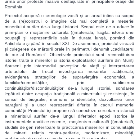
urma unor proteste masive desfăşurate în principalele oraşe din
România.
Proiectul acoperă o cronologie vastă şi un areal întins cu scopul
de a (re)construi o imagine cât mai completă a meseriei
mineritului aurifer de-a lungul istoriei. Scopul este de a aduce în
prim-plan o moştenire culturală (i)materială, fragilă: istoria unei
ocupaţii şi reprezentările sale în durata lungă, pornind din
Antichitate şi până în secolul XXI. De asemenea, proiectul vizează
şi culegerea de mărturii orale în perimetrul denumit „cadrilaterul
de aur al României”. Obiectivele proiectului sunt: reconstituirea
istoriei trăite a minerilor şi istoria exploatărilor aurifere din Munţii
Apuseni prin intermediul poveştilor de viaţă şi interpretarea
artefactelor din trecut, investigarea meseriilor tradiţionale,
evidenţierea strategiilor de supravieţuire economică a
familiilor/comunităţilor, prin sublinierea
continuităţilor/discontinuităţilor de-a lungul istoriei, sondarea
legăturii dintre ocupaţia tradiţională a mineritului şi rezistenţa, în
sensul de biografie, memorie şi identitate, dezvoltarea unor
naraţiuni şi a unor reprezentări diferite în cadrul memoriei
comunităţii. Proiectul îşi propune să conecteze cercetarea istorică
a mineritului aurifer de-a lungul diferitelor epoci istorice la
instrumentele analitice recente,: moştenirea culturală (i)materială,
studiile de gen referitoare la practicarea meseriilor în comunităţile
de mineri, relaţia centru-periferie, modernizare, minorităţi,
problemele de spaţiu şi mediu, rezistenţă şi migraţie.