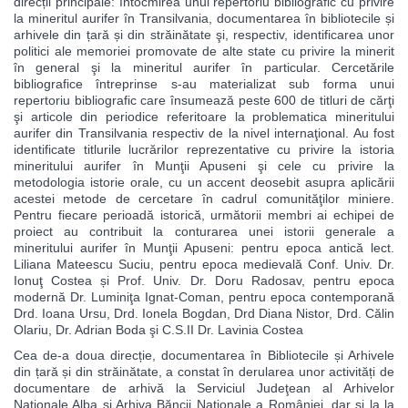
direcții principale: întocmirea unui repertoriu bibliografic cu privire
la mineritul aurifer în Transilvania, documentarea în bibliotecile și
arhivele din țară și din străinătate şi, respectiv, identificarea unor
politici ale memoriei promovate de alte state cu privire la minerit
în general şi la mineritul aurifer în particular. Cercetările
bibliografice întreprinse s-au materializat sub forma unui
repertoriu bibliografic care însumează peste 600 de titluri de cărţi
şi articole din periodice referitoare la problematica mineritului
aurifer din Transilvania respectiv de la nivel internaţional. Au fost
identificate titlurile lucrărilor reprezentative cu privire la istoria
mineritului aurifer în Munţii Apuseni şi cele cu privire la
metodologia istorie orale, cu un accent deosebit asupra aplicării
acestei metode de cercetare în cadrul comunităţilor miniere.
Pentru fiecare perioadă istorică, următorii membri ai echipei de
proiect au contribuit la conturarea unei istorii generale a
mineritului aurifer în Munţii Apuseni: pentru epoca antică lect.
Liliana Mateescu Suciu, pentru epoca medievală Conf. Univ. Dr.
Ionuţ Costea și Prof. Univ. Dr. Doru Radosav, pentru epoca
modernă Dr. Luminiţa Ignat-Coman, pentru epoca contemporană
Drd. Ioana Ursu, Drd. Ionela Bogdan, Drd Diana Nistor, Drd. Călin
Olariu, Dr. Adrian Boda şi C.S.II Dr. Lavinia Costea
Cea de-a doua direcție, documentarea în Bibliotecile și Arhivele
din țară și din străinătate, a constat în derularea unor activități de
documentare de arhivă la Serviciul Judeţean al Arhivelor
Naţionale Alba şi Arhiva Băncii Naţionale a României, dar și la la