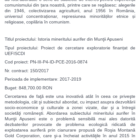
comunismului din țara noastră, printre care se regăsesc: alegerile
din 1946, colectivizarea agriculturii, anul 1956 în România,
universul concentraționar, represiunea minorităților etnice și
religioase, copilăria în comunism.
Titlul proiectului: Istoria mineritului aurifer din Munţii Apuseni
Tipul proiectului: Proiect de cercetare exploratorie finanțat de
UEFISCDI
Cod proiect: PN-III-P4-ID-PCE-2016-0874
Nr. contract: 150/2017
Perioada de implementare: 2017-2019
Buget: 848,700.00 RON
Cercetarea de faţă este una inovativă atât în ceea ce priveşte
metodologia, cât şi subiectul abordat, cu impact asupra dezvoltării
socio-economice şi culturale a zonei vizate, dar şi a întregii
societăţi româneşti. Abordarea subiectului mineritului aurifer în
Munţii Apuseni este o problemă sensibilă mai ales datorită
dezbaterilor provocate de problema ecologică ridicată de
exploatarea auriferă prin cianurare propusă de Roşia Montană
Gold Corporation, care şi-a încheiat activităţile în anul 2015 în