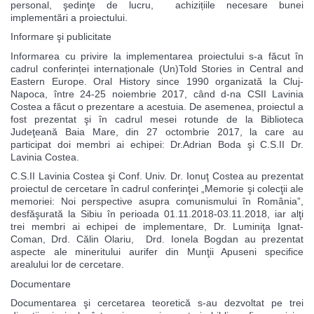
personal, şedinţe de lucru, achizițiile necesare bunei
implementări a proiectului.
Informare şi publicitate
Informarea cu privire la implementarea proiectului s-a făcut în
cadrul conferinței internaționale (Un)Told Stories in Central and
Eastern Europe. Oral History since 1990 organizată la Cluj-
Napoca, între 24-25 noiembrie 2017, când d-na CSII Lavinia
Costea a făcut o prezentare a acestuia. De asemenea, proiectul a
fost prezentat şi în cadrul mesei rotunde de la Biblioteca
Judeţeană Baia Mare, din 27 octombrie 2017, la care au
participat doi membri ai echipei: Dr.Adrian Boda şi C.S.II Dr.
Lavinia Costea.
C.S.II Lavinia Costea şi Conf. Univ. Dr. Ionuţ Costea au prezentat
proiectul de cercetare în cadrul conferinţei „Memorie şi colecţii ale
memoriei: Noi perspective asupra comunismului în România”,
desfăşurată la Sibiu în perioada 01.11.2018-03.11.2018, iar alţi
trei membri ai echipei de implementare, Dr. Luminiţa Ignat-
Coman, Drd. Călin Olariu, Drd. Ionela Bogdan au prezentat
aspecte ale mineritului aurifer din Munţii Apuseni specifice
arealului lor de cercetare.
Documentare
Documentarea şi cercetarea teoretică s-au dezvoltat pe trei