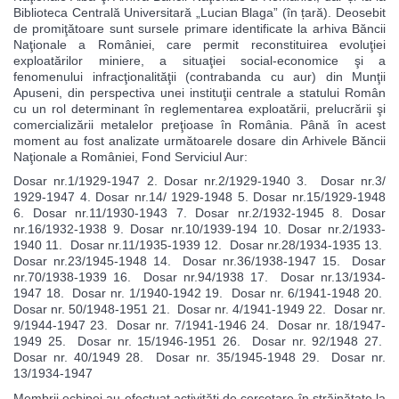
Biblioteca Centrală Universitară „Lucian Blaga” (în țară). Deosebit
de promiţătoare sunt sursele primare identificate la arhiva Băncii
Naţionale a României, care permit reconstituirea evoluţiei
exploatărilor miniere, a situaţiei social-economice şi a
fenomenului infracţionalităţii (contrabanda cu aur) din Munţii
Apuseni, din perspectiva unei instituţii centrale a statului Român
cu un rol determinant în reglementarea exploatării, prelucrării şi
comercializării metalelor preţioase în România. Până în acest
moment au fost analizate următoarele dosare din Arhivele Băncii
Naţionale a României, Fond Serviciul Aur:
Dosar nr.1/1929-1947 2. Dosar nr.2/1929-1940 3. Dosar nr.3/
1929-1947 4. Dosar nr.14/ 1929-1948 5. Dosar nr.15/1929-1948
6. Dosar nr.11/1930-1943 7. Dosar nr.2/1932-1945 8. Dosar
nr.16/1932-1938 9. Dosar nr.10/1939-194 10. Dosar nr.2/1933-
1940 11. Dosar nr.11/1935-1939 12. Dosar nr.28/1934-1935 13.
Dosar nr.23/1945-1948 14. Dosar nr.36/1938-1947 15. Dosar
nr.70/1938-1939 16. Dosar nr.94/1938 17. Dosar nr.13/1934-
1947 18. Dosar nr. 1/1940-1942 19. Dosar nr. 6/1941-1948 20.
Dosar nr. 50/1948-1951 21. Dosar nr. 4/1941-1949 22. Dosar nr.
9/1944-1947 23. Dosar nr. 7/1941-1946 24. Dosar nr. 18/1947-
1949 25. Dosar nr. 15/1946-1951 26. Dosar nr. 92/1948 27.
Dosar nr. 40/1949 28. Dosar nr. 35/1945-1948 29. Dosar nr.
13/1934-1947
Membrii echipei au efectuat activități de cercetare în străinătate la