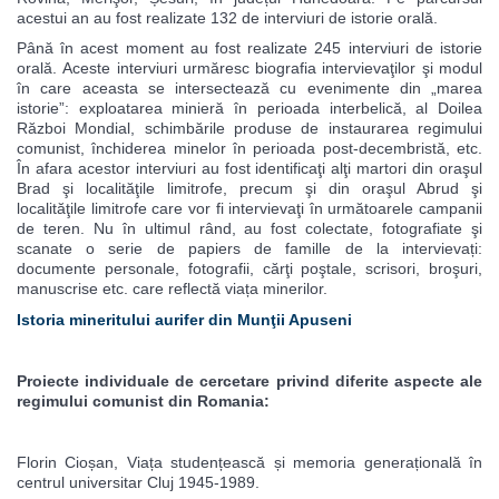
acestui an au fost realizate 132 de interviuri de istorie orală.
Până în acest moment au fost realizate 245 interviuri de istorie
orală. Aceste interviuri urmăresc biografia intervievaţilor şi modul
în care aceasta se intersectează cu evenimente din „marea
istorie”: exploatarea minieră în perioada interbelică, al Doilea
Război Mondial, schimbările produse de instaurarea regimului
comunist, închiderea minelor în perioada post-decembristă, etc.
În afara acestor interviuri au fost identificaţi alţi martori din oraşul
Brad şi localităţile limitrofe, precum şi din oraşul Abrud şi
localităţile limitrofe care vor fi intervievaţi în următoarele campanii
de teren. Nu în ultimul rând, au fost colectate, fotografiate şi
scanate o serie de papiers de famille de la intervievați:
documente personale, fotografii, cărţi poştale, scrisori, broşuri,
manuscrise etc. care reflectă viața minerilor.
Istoria mineritului aurifer din Munţii Apuseni
Proiecte individuale de cercetare privind diferite aspecte ale
regimului comunist din Romania:
Florin Cioșan, Viața studențească și memoria generațională în
centrul universitar Cluj 1945-1989.