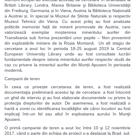
British Library, Londra, Marea Britanie şi Biblioteca Universităţii
din Freiburg, Germania și în Viena, Austria la Biblioteca Națională
a Austriei și, în special la Muzeul de Științe Naturale și respectiv
Muzeul Tehnicii din Viena. Cu acest prilej au fost analizate
politicile memoriei față de minerit promovate de Austria, care
valorizează exemplar moștenirea mineritului aurifer din
Transilvania sub forma prezentării unor pepite – filon provenind
din exploatările miniere de la Roșia Montană. Un alt stagiu de
cercetare a avut loc în perioda 18-25 august 2019 la Central
European University Library unde au fost consultate lucrări
fundamentale despre istoria mineritului aurifer respectiv studii de
caz cu privere la mineritul aurifer din Munții Apuseni în perioada
modernă.
Campanii de teren
În ceea ce privește cercetarea de teren, a fost realizată
documentaţia preliminară acestui tip de cercetare: a fost întocmit
un ghid de interviu şi au fost elaborate documentele cu privire la
protecţia drepturilor de autor. De asemenea, a fost realizată o
hartă a zonei cu identificarea localităţilor ale căror locuitori au fost
implicaţi într-un fel sau altul în exploatarea aurului în Munţii
Apuseni.
O primă campanie de teren a avut loc între 10 şi 12 noiembrie
2017, când o parte din echipa de proiect s-a deplasat la Brad, jud.