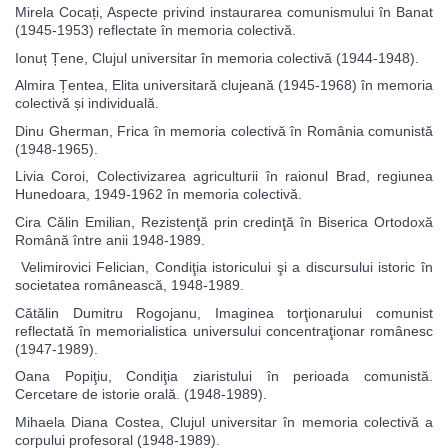
Mirela Cocați, Aspecte privind instaurarea comunismului în Banat
(1945-1953) reflectate în memoria colectivă.
Ionuț Țene, Clujul universitar în memoria colectivă (1944-1948).
Almira Țentea, Elita universitară clujeană (1945-1968) în memoria
colectivă și individuală.
Dinu Gherman, Frica în memoria colectivă în România comunistă
(1948-1965).
Livia Coroi, Colectivizarea agriculturii în raionul Brad, regiunea
Hunedoara, 1949-1962 în memoria colectivă.
Cira Călin Emilian, Rezistenţă prin credinţă în Biserica Ortodoxă
Română între anii 1948-1989.
Velimirovici Felician, Condiţia istoricului şi a discursului istoric în
societatea românească, 1948-1989.
Cătălin Dumitru Rogojanu, Imaginea torţionarului comunist
reflectată în memorialistica universului concentraţionar românesc
(1947-1989).
Oana Popiţiu, Condiţia ziaristului în perioada comunistă.
Cercetare de istorie orală. (1948-1989).
Mihaela Diana Costea, Clujul universitar în memoria colectivă a
corpului profesoral (1948-1989).