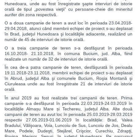
Hunedoara, unde au fost înregistrate şapte interviuri de istorie
orală de tipul „povestea vieţii” cu persoane-cheie din mineritul
aurifer din zona respectivă.
O a doua campanie de teren a avut loc în perioada 23.04.2018-
29.04.2018, atunci când membrii echipei de proiect s-au deplasat
în Brad, judeţul Hunedoara şi localităţile adiacente, realizând un
număr de 45 de interviuri de istorie orală.
O a treia campanie de teren s-a desfăşurat în perioada
16.10.2018- 21.10.2018, în comuna Bucium, jud. Alba, fiind
realizate un număr de 32 de interviuri de istorie orală.
În cea de-a patra campanie de teren, desfăşurată în perioada
19.11.2018-23.11.2018, membrii echipei de proiect s-au deplasat
în Abrud, judeţul Alba şi comunele Bucium, Roşia Montană şi
Ciuruleasa unde au fost înregistrate 21 de interviuri de istorie
orală.
În anul 2019 au fost realizate trei campanii de teren. Prima
campanie s-a desfășurat în perioada 22.03.2019-24.03.2019 în
localitățile Almașu Mare și Techereu, județul Alba. Alte două
campanii de teren au avut loc în perioada 25.03.2019-28.03.2019
respectiv 27.05.2019-01.06.2019 în localitățile: Brad, Valea
Bradului, Vălişoara, Voia, Luncoiu de Sus, Luncoiu de Jos, Dealu
Mare, Podele, Dudeşti, Stejărel, Crişcior, Curechiu, Zdrapţi,
Rovina, Merişor, Șesuri, în județul Hunedoara. Pe parcursul