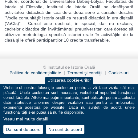
Future, coordonat de Universitatea Babeş-Bolyai, Facultatea de
Istorie şi Filosofie, Institutul de Istorie Orală se desfăşoară
activitatea didactică din cea de-a doua serie a cursului deschis
“Vocile comunităţii: Istoria orală ca resursă didactică în era digitală
(VoCIs)”. Cursul este destinat, în special, dar nu exclusiv,
cadrelor didactice din învățământul preuniversitar, care doresc să
utilizeze metodologia specifică istoriei orale în activitățile de la
clasă şi le oferă participanților 10 credite transferabile.
© Institutul de Istorie Orală
Politica de confidenţialitate
|
Termeni şi condiţii
|
Cookie-uri
Utilizarea cookie-urilor
design by
binardesign
programming by
sia vision
Website-ul nostru folosește cookie-uri pentru a vă face vizita cât mai
plăcută. Unele cookie-uri sunt necesare, website-ul neputând funcționa
corect fără ele. Altele mai puțin importante, sunt utilizate pentru a colecta
date statistice anonime despre vizitatori sau pentru a îmbunătăți
experiența acestora pe website. Dacă nu sunteți de acord, unele
funcționalități s-ar putea să nu fie disponibile.
Vreau mai multe detalii
Da, sunt de acord
Nu sunt de acord